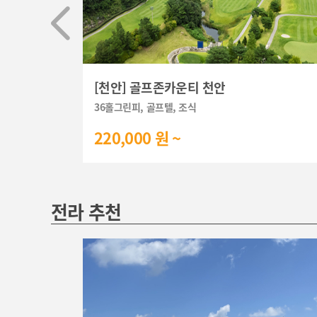
[천안] 골프존카운티 천안
36홀그린피, 골프텔, 조식
220,000 원 ~
전라 추천