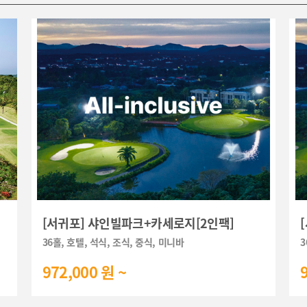
[서귀포] 샤인빌파크+카세로지[2인팩]
36홀, 호텔, 석식, 조식, 중식, 미니바
3
972,000 원 ~