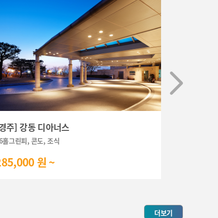
[경주] 강동 디아너스
[경주] 마
6홀그린피, 콘도, 조식
36홀그린피, 
285,000 원 ~
310,000
더보기