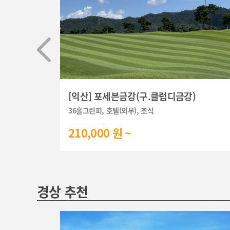
]
[익산] 포세븐금강(구.클럽디금강)
36홀그린피, 호텔(외부), 조식
210,000 원 ~
경상 추천