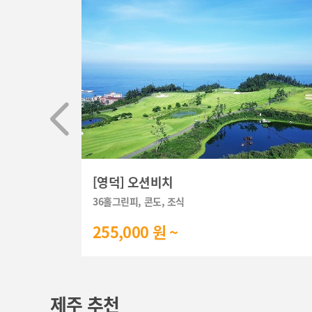
[영덕] 오션비치
36홀그린피, 콘도, 조식
255,000 원 ~
제주 추천