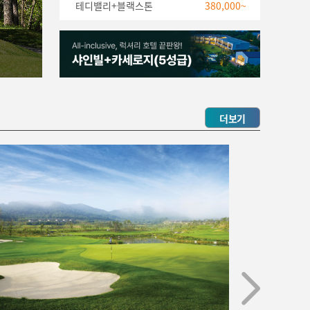
테디밸리+블랙스톤
380,000~
403,000원~
더보기