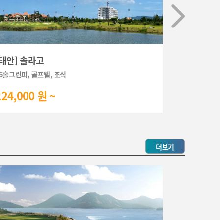
[태안] 솔라고
[서산] 서
6홀그린피, 골프텔, 조식
36홀그린피, 
224,000 원 ~
340,000
더보기