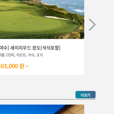
[여수] 세이지우드 경도[석식포함]
[장흥] 정남
6홀그린피, 리조트, 석식, 조식
36홀그린피, 
403,000 원 ~
198,000
더보기