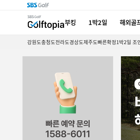
부킹
1박2일
해외골
강원도
충청도
전라도
경상도
제주도
빠른확정
1박2일 조