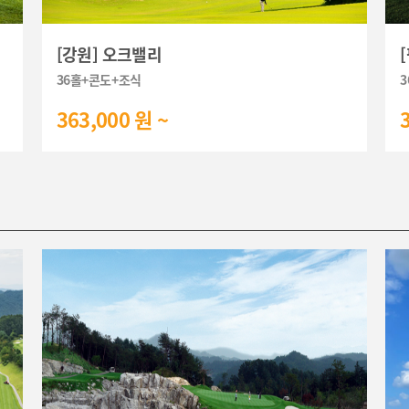
[강원] 오크밸리
36홀+콘도+조식
3
363,000 원 ~