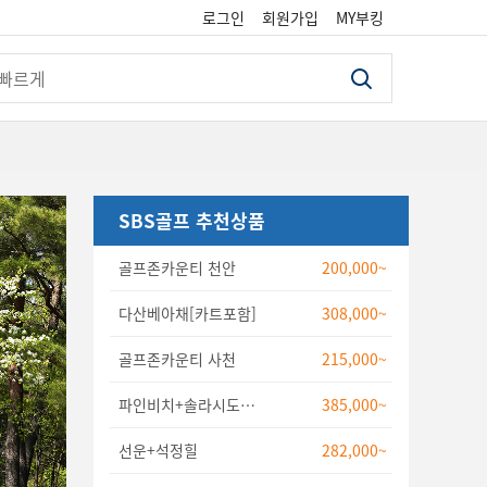
로그인
회원가입
MY부킹
검색
SBS골프 추천상품
골프존카운티 천안
200,000~
다산베아채[카트포함]
308,000~
골프존카운티 사천
215,000~
파인비치+솔라시도[신안비치]
385,000~
선운+석정힐
282,000~