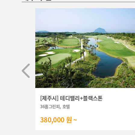
[제주시] 테디밸리+블랙스톤
36홀그린피, 호텔
380,000 원 ~