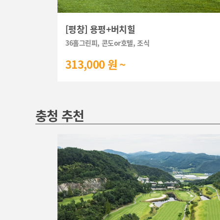
[평창] 용평+버치힐
36홀그린피, 콘도or호텔, 조식
313,000 원 ~
충청 추천