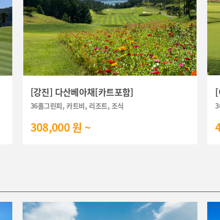
[강진] 다산베아채[카트포함]
36홀그린피, 카트비, 리조트, 조식
3
308,000 원 ~