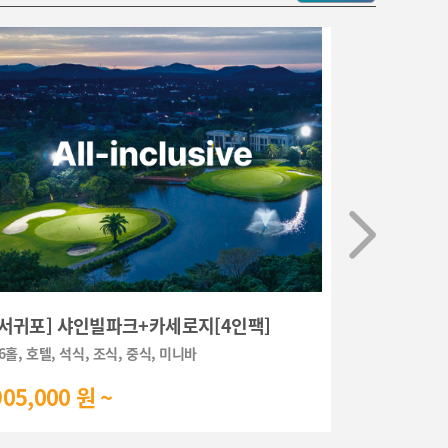
[서귀포] 샤인빌파크+카세로지[4인팩]
[서귀포] 
6홀, 호텔, 석식, 조식, 중식, 미니바
36홀그린피, 
905,000 원 ~
225,000