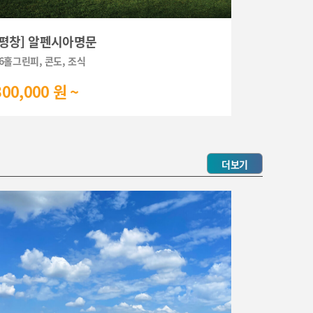
[평창] 알펜시아명문
[평창] 알
6홀그린피, 콘도, 조식
36홀그린피, 
300,000 원 ~
270,000
더보기